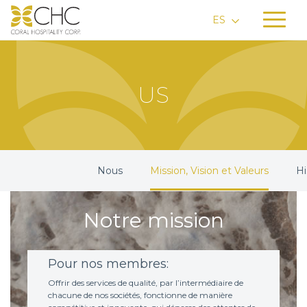
ES
US
Nous
Mission, Vision et Valeurs
Hi
Notre mission
Pour nos membres:
Offrir des services de qualité, par l’intermédiaire de
chacune de nos sociétés, fonctionne de manière